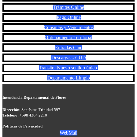
Trámites Online
Pago Online
Consultas y Vencimientos
Ordenamiento Territorial
Entradas Cine
Descargas - CUD
Tránsito: Nuevo sentido único
Departamento Limpio
Intendencia Departamental de Flores
Dirección:
Santísima Trinidad 597
Teléfono:
+598 4364 2210
Políticas de Privacidad
WebMail