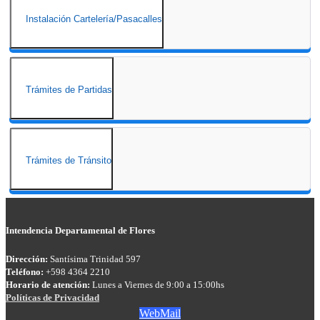
Instalación Cartelería/Pasacalles
Trámites de Partidas
Trámites de Tránsito
Intendencia Departamental de Flores
Dirección:
Santísima Trinidad 597
Teléfono:
+598 4364 2210
Horario de atención:
Lunes a Viernes de 9:00 a 15:00hs
Políticas de Privacidad
WebMail